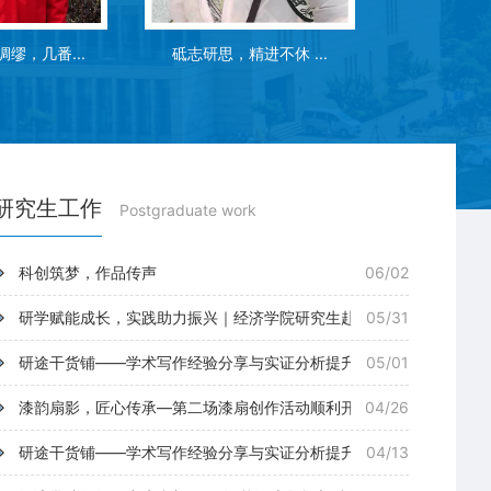
进不休 ...
教育如同一门艺术，做...
慧生赋予三
研究生工作
Postgraduate work
科创筑梦，作品传声
06/02
研学赋能成长，实践助力振兴｜经济学院研究生赴...
05/31
研途干货铺——学术写作经验分享与实证分析提升研...
05/01
漆韵扇影，匠心传承—第二场漆扇创作活动顺利开...
04/26
研途干货铺——学术写作经验分享与实证分析提升研...
04/13