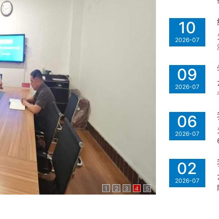
10
2026-07
09
2026-07
06
2026-07
02
2026-07
1
2
3
4
5