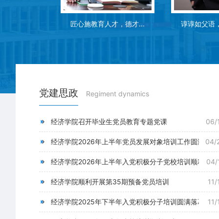
，德才...
谆谆如父语，殷殷似友...
和风细雨育桃
党建思政
Regiment dynamics
经济学院召开毕业生党员教育专题党课
06/
经济学院2026年上半年党员发展对象培训工作圆满...
04/
经济学院2026年上半年入党积极分子党校培训顺利...
04/
经济学院顺利开展第35期预备党员培训
11/
经济学院2025年下半年入党积极分子培训圆满落幕
11/