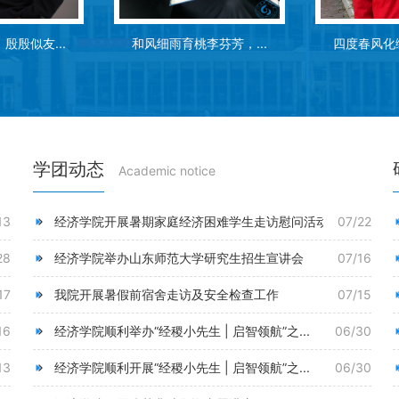
李芬芳，...
四度春风化绸缪，几番...
砥志研思，精
学团动态
Academic notice
13
经济学院开展暑期家庭经济困难学生走访慰问活动
07/22
28
经济学院举办山东师范大学研究生招生宣讲会
07/16
17
我院开展暑假前宿舍走访及安全检查工作
07/15
16
经济学院顺利举办“经稷小先生 | 启智领航”之...
06/30
13
经济学院顺利开展“经稷小先生 | 启智领航”之...
06/30