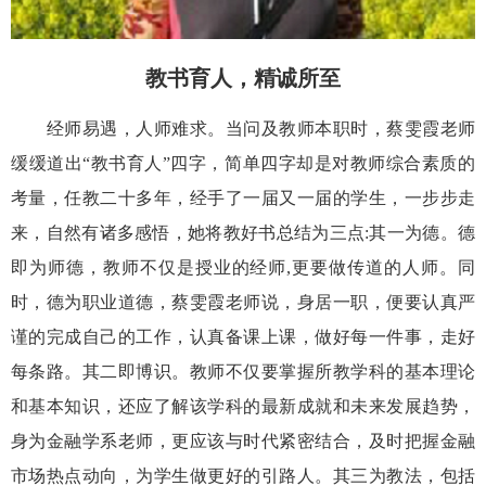
教书育人，精诚所至
经师
易遇，人师难求。当问及教师本职时，蔡雯霞老师
缓缓道出
“教书育人”四字，简单四字却是对教师综合素质的
考量，任教二十多年，经手了一届又一届的学生，一步步走
来
，
自然有诸多感悟，
她将教好书
总结为三点
:
其一
为
德。德
即为师德，教师不仅是授业的经师
,更要做传道的人师。同
时，德为职业道德，蔡雯霞老师说，身居一职，便要认真严
谨的完成自己的工作，认真备课上课，做好每一件事，走好
每条路。其二
即博
识。
教师不仅要掌握所教学科的基本理论
和基本知识，还应了解该学科的最新成就和未来发展趋势，
身为金融学系老师，更应该与时代紧密结合，
及时把握
金融
市场
热点
动向，为学生做更好的引路人。其三
为教法，包括