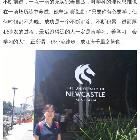
不断前进，一点
一滴
的
充实
完善自己，对学科的理论思维也
在一场场历练中
养
成。
她坚定地说道
：
“只要你有心要学，任
何时候都不为晚。成功是一个不断沉淀、不断积累，进而厚
积薄发的过程
，最后跑得远的人一定是肯学习、善学习、会
学习的人
”
。
正所谓，积小流跬步，成江海千里之势也。