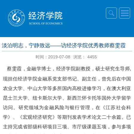
淡泊明志，宁静致远——访经济学院优秀教师蔡雯霞
时间：2019-07-08
浏览：
4455
蔡雯霞
，
金融学博士
，
经济学院副教授，硕士研究生导师
,
现
担
任经济学院金融系党支部书记、副主任，曾先后在中国
农业大学、中山大学等多所国内高校进修学习，在澳大利亚
昆士兰大学、纽卡斯尔大学、新西兰怀卡托等国外大学留学
访问。研究领域为金融风险与银行管理，在《江苏社会科
学》、《宏观经济研究》等期刊发表学术论文
二十
余篇。已
主持完成省部级科研项目
三
项、市厅级课题
五
项，参与多项