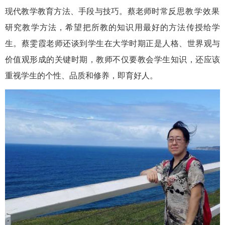
现代教学教育方法、手段与技巧。
蔡老师时常
反思教学效果
研究教
学方
法
，希望
把所教的知识用最好的方法传授给学
生。
蔡雯霞老师还谈到学生在大学时期正是人格、世界观与
价值观形成的关键时期，
教师
不仅要
教会学生知识，
还应该
重视
学生的个性、品质和修养
，即育好人。