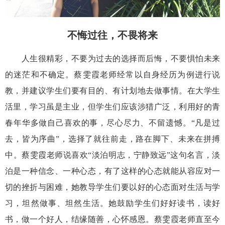
不悔过往，不畏将来
人生很精彩，不要为过去的选择而后悔，不要惧怕未来
的迷茫和不确定。蔡雯霞
老师
经常
以自身经历为例进行说
教
，并建议学生们要有目的
、
有计划地去做事情。在大学生
活里，学习虽是主业，但学生们应该涉猎广泛，利用
好的青
春年华
多做自己喜欢的事，尽心尽力、不留遗憾。
“凡是过
去，皆为序曲”
，
选择了就往前走，
路在脚下、未来在拼搏
中。
蔡雯霞
老师说喜欢
“
淡泊明志
，
宁静致远
”这句名言，
淡
泊是一种信念
、
一种心态
，有了这样的心态
就能从容应对一
切的挫折与困难
，
她教导学生们要
以
好的心态面对生活与学
习，坦然做事、坦然生活。
她鼓励学生们好好读书，读好
书，
做一个好人，结缘随善
，心怀感恩。
蔡雯霞
老师
直至今