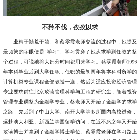
不矜不伐，孜孜以求
业精于勤荒于嬉。和蔡雯霞老师交流的过程中，她提及
最频繁
的字眼便是
“学习”。学习贯穿了她从
求
学到任教的整
个过程，可说她
将
大部分时间都用来学习。蔡雯霞老师
1996
年本科毕业
后到
大学任职，
任职的最初两年将本科时所学的
计算机类专业课程全部教授一遍，然后为适应投资经济管理
专业要求前往北京
攻读管理科学与工程的研究生，
随着投资
管理专业
调整
为金融学专业，蔡老师又开始了金融学的求学
之路，
先后
到了中山
大学、
南开
大学等多所国内高校进修，
远赴
澳大利
亚、
新西兰等国留学访问
，
在近不惑之年
又开始
攻读博士并
拿到了
金融学
博士学位。蔡雯霞老师在学习路上