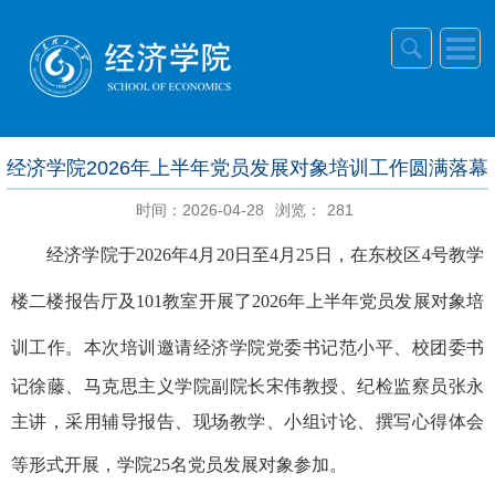
经济学院2026年上半年党员发展对象培训工作圆满落幕
时间：2026-04-28
浏览：
281
经济学院于
2026年4月20日至4月25日，
在东校区
4号教学
楼二楼报告厅及101教室
开展了
2026年上半年党员发展对象培
训
工作
。本次培训邀请
经济
学院党委书记范小平、
校
团委书
记徐藤、马克思主义学院
副院长
宋伟教授、纪检监察员张永
主讲，采用
辅导报告
、
现场教学
、
小组讨论
、
撰写心得体会
等
形式开展，
学院
25名党员发展对象参加
。