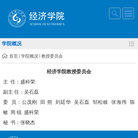
学院概况
首页
学院概况
教授委员会
经济学院教授委员会
主 任：盛科荣
副主 任：吴石磊
委 员：公茂刚 田 朔 刘廷华 吴石磊 邹松岐
张海伟
陈
敏
周 锐
盛科荣
秘 书：张晓杰