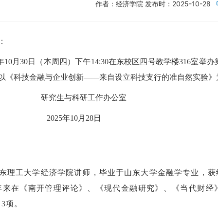
作者：经济学院
发布时：2025-10-28
：
年
10
月
30
日（本周
四
）
下
午
14
:
3
0
在东校区四号教学楼
316
室举办
以《科技金融与企业创新
——来自设立科技支行的准自然实验
》
与科研工作办公室
025
年
10
月
28
日
东理工大学经济学院讲师，毕业于山东大学金融学专业，获
年来在《南开管理评论》、《现代金融研究》、《当代财经
3项。