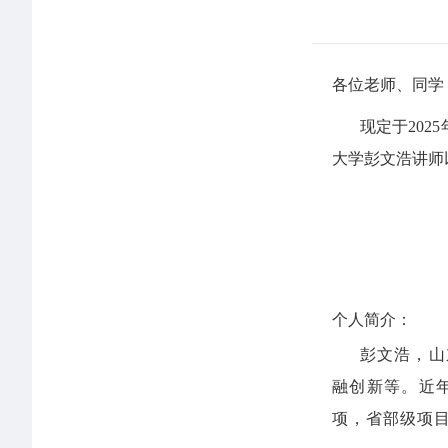
各位老师、同学
现定于
2025
大学彭文浩
讲师
研究生
2
个人简介：
彭文浩，山
融创新等。近
项，省部级项目